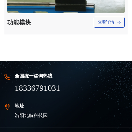
功能模块
查看详情
全国统一咨询热线
18336791031
地址
洛阳北航科技园